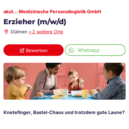
akut... Medizinische Personallogistik GmbH
Erzieher (m/w/d)
Dülmen
+
2 weitere Orte
Whatsapp
Bewerben
Knetefinger, Bastel-Chaos und trotzdem gute Laune?