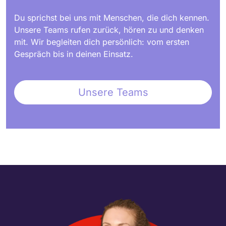
Du sprichst bei uns mit Menschen, die dich kennen.
Unsere Teams rufen zurück, hören zu und denken
mit. Wir begleiten dich persönlich: vom ersten
Gespräch bis in deinen Einsatz.
Unsere Teams