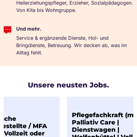
Heilerziehungspfleger, Erzieher, Sozialpädagogen.
Von Kita bis Wohngruppe.
Und mehr.
Service & ergänzende Dienste, Hol- und
Bringdienste, Betreuung. Wir decken ab, was im
Alltag fehlt.
Unsere neusten Jobs.
Pflegefachkraft (m/w/d
he
Palliativ Care |
ellte / MFA
Dienstwagen |
llzeit oder
Wolfenbüttel | Voll- od