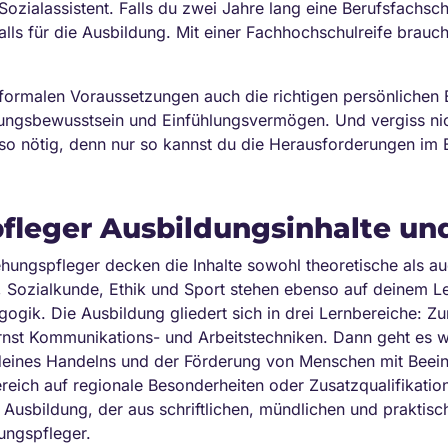
 Sozialassistent. Falls du zwei Jahre lang eine Berufsfachs
nfalls für die Ausbildung. Mit einer Fachhochschulreife bra
 formalen Voraussetzungen auch die richtigen persönlichen 
tungsbewusstsein und Einfühlungsvermögen. Und vergiss ni
nso nötig, denn nur so kannst du die Herausforderungen im B
fleger Ausbildungsinhalte und
ehungspfleger decken die Inhalte sowohl theoretische als a
 Sozialkunde, Ethik und Sport stehen ebenso auf deinem Le
gik. Die Ausbildung gliedert sich in drei Lernbereiche: Zu
ernst Kommunikations- und Arbeitstechniken. Dann geht es 
deines Handelns und der Förderung von Menschen mit Beeint
ereich auf regionale Besonderheiten oder Zusatzqualifikati
Ausbildung, der aus schriftlichen, mündlichen und praktisc
hungspfleger.