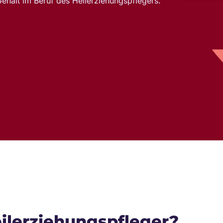
ehalt im Beruf des Heilerziehungspflegers.
eilerziehungspfleger?