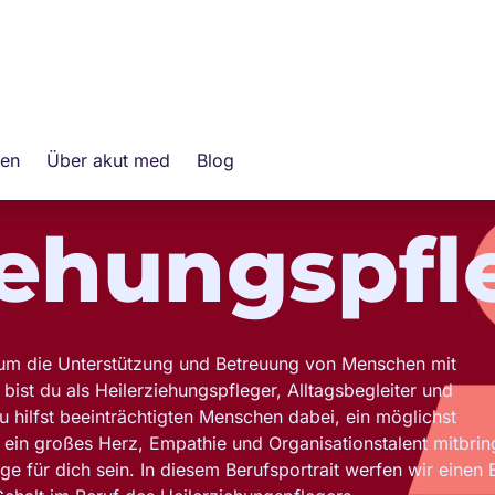
gen
Über akut med
Blog
iehungspfl
es um die Unterstützung und Betreuung von Menschen mit
bist du als Heilerziehungspfleger, Alltagsbegleiter und
 hilfst beeinträchtigten Menschen dabei, ein möglichst
ein großes Herz, Empathie und Organisationstalent mitbrin
 für dich sein. In diesem Berufsportrait werfen wir einen B