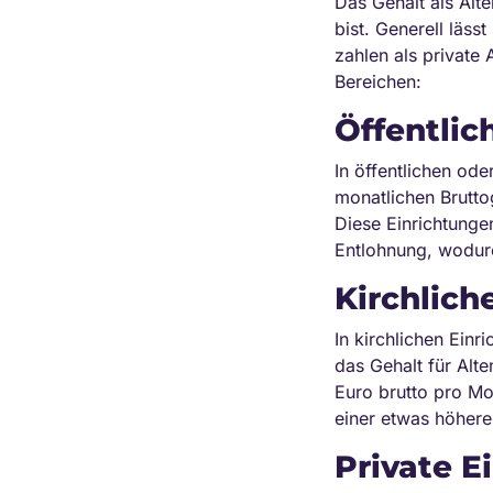
Das Gehalt als Alte
bist. Generell läss
zahlen als private
Bereichen:
Öffentlic
In öffentlichen ode
monatlichen Brutt
Diese Einrichtungen
Entlohnung, wodurc
Kirchlich
In kirchlichen Einr
das Gehalt für Al
Euro brutto pro Mon
einer etwas höhere
Private E