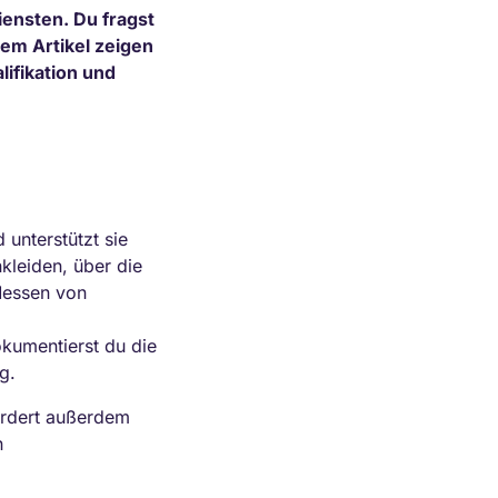
ensten. Du fragst
sem Artikel zeigen
lifikation und
 unterstützt sie
leiden, über die
Messen von
okumentierst du die
g.
fordert außerdem
n