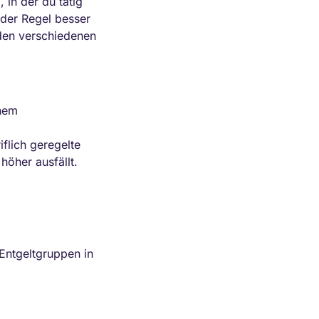
 in der du tätig
n der Regel besser
 den verschiedenen
inem
iflich geregelte
öher ausfällt.
 Entgeltgruppen in