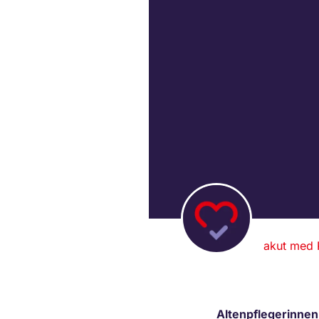
akut med 
Altenpflegerinnen