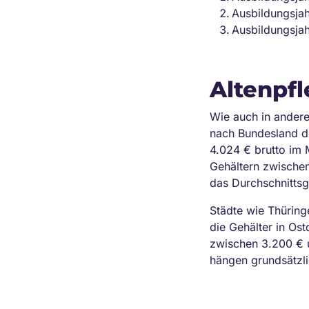
Ausbildungsjah
Ausbildungsja
Altenpf
Wie auch in anderen
nach Bundesland de
4.024 € brutto im
Gehältern zwischen
das Durchschnittsg
Städte wie Thüringe
die Gehälter in O
zwischen 3.200 € u
hängen grundsätzl