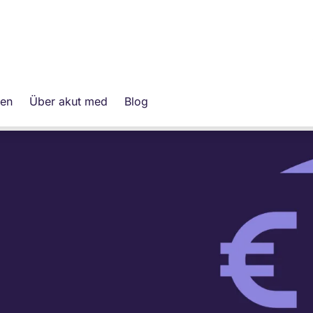
leger Gehalt.
gen
Über akut med
Blog