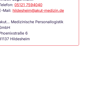
Telefon:
05121 7594040
E-Mail:
hildesheim@akut-medizin.de
akut… Medizinische Personallogistik
GmbH
Phoenixstraße 6
31137 Hildesheim