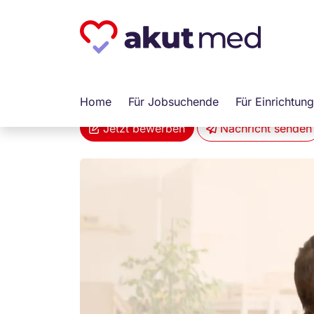
akut... Medizinische Personallogistik Gmb
Erzieher (m/w/d)
Hohenhameln
Vollzeit
Arbeitnehm
Home
Für Jobsuchende
Für Einrichtun
Jetzt bewerben
Nachricht senden