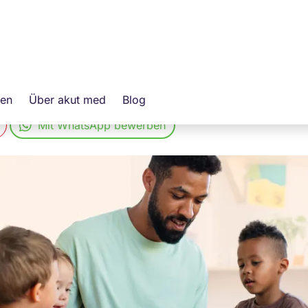
H
erüberlassung
gen
Über akut med
Blog
Mit WhatsApp bewerben