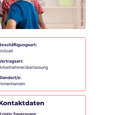
Beschäftigungsart:
Vollzeit
Vertragsart:
Arbeitnehmerüberlassung
Standort/e:
Hohenhameln
Kontaktdaten
Kristin Sagermann