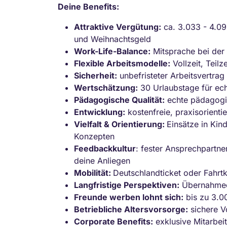
Deine Benefits:
Attraktive Vergütung:
ca. 3.033 - 4.09
und Weihnachtsgeld
Work-Life-Balance:
Mitsprache bei der 
Flexible Arbeitsmodelle:
Vollzeit, Teil
Sicherheit:
unbefristeter Arbeitsvertrag 
Wertschätzung:
30 Urlaubstage für ec
Pädagogische Qualität:
echte pädagogi
Entwicklung:
kostenfreie, praxisorienti
Vielfalt & Orientierung:
Einsätze in Kin
Konzepten
Feedbackkultur
: fester Ansprechpartn
deine Anliegen
Mobilität:
Deutschlandticket oder Fahrt
Langfristige Perspektiven:
Übernahmeo
Freunde werben lohnt sich:
bis zu 3.0
Betriebliche Altersvorsorge:
sichere V
Corporate Benefits:
exklusive Mitarbei