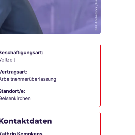
Beschäftigungsart:
Vollzeit
Vertragsart:
Arbeitnehmerüberlassung
Standort/e:
Gelsenkirchen
Kontaktdaten
Kathrin Kempkens