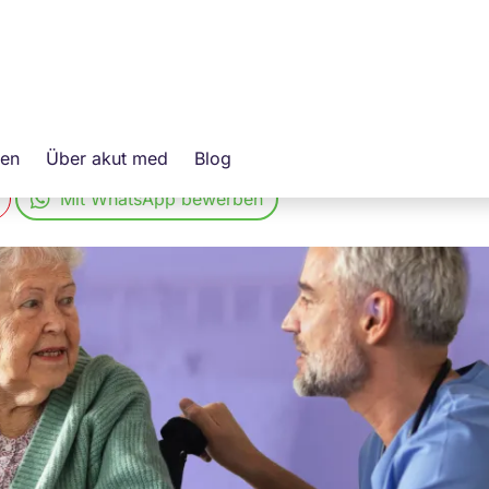
H
d)
erüberlassung
gen
Über akut med
Blog
Mit WhatsApp bewerben