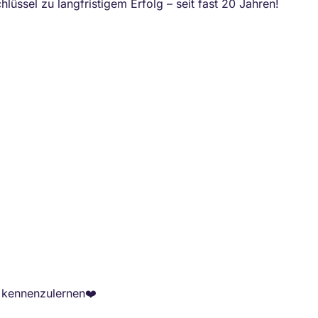
lüssel zu langfristigem Erfolg – seit fast 20 Jahren!
H kennenzulernen❤️