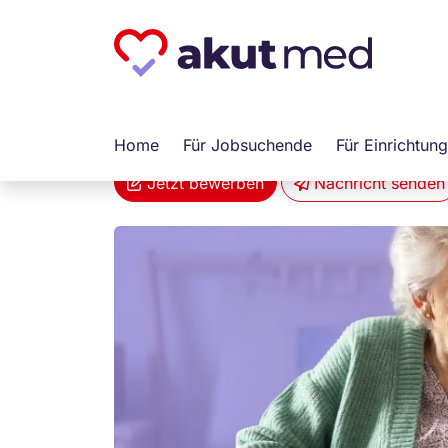
akut... Medizinische Personallogistik Gmb
Altenpfleger (m/w/
Gelsenkirchen
Vollzeit
Arbeitnehm
Home
Für Jobsuchende
Für Einrichtun
Jetzt bewerben
Nachricht senden