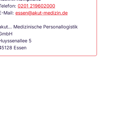
Telefon:
0201 219602000
E-Mail:
essen@akut-medizin.de
akut… Medizinische Personallogistik
GmbH
Huyssenallee 5
45128 Essen