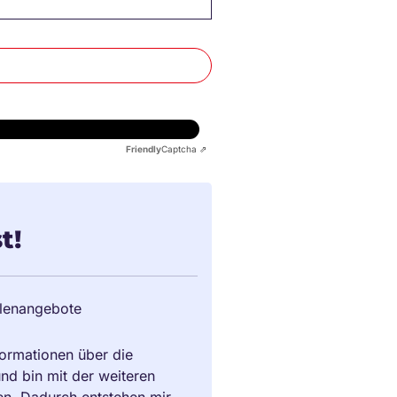
Friendly
Captcha ⇗
t!
llenangebote
ormationen über die
und bin mit der weiteren
en. Dadurch entstehen mir