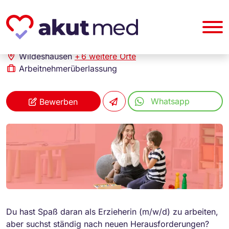
akut... Medizinische Personallogistik GmbH
Erzieher (m/w/d)
Wildeshausen
+
6 weitere Orte
Arbeitnehmerüberlassung
Whatsapp
Bewerben
Du hast Spaß daran als Erzieherin (m/w/d) zu arbeiten,
aber suchst ständig nach neuen Herausforderungen?