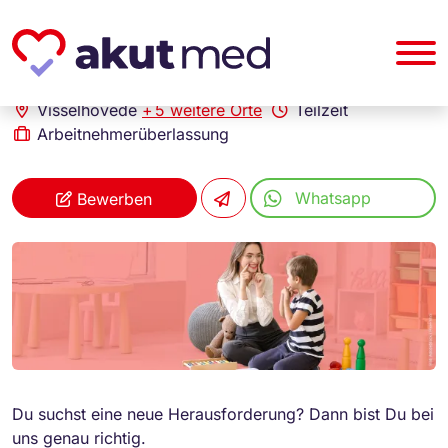
akut... Medizinische Personallogistik GmbH
Erzieher (m/w/d)
Visselhövede
+
5 weitere Orte
Teilzeit
Arbeitnehmerüberlassung
Whatsapp
Bewerben
Du suchst eine neue Herausforderung? Dann bist Du bei
uns genau richtig.