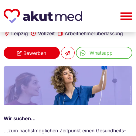
akut... Medizinische Personallogistik GmbH
Gesundheits- und Kinderkrankenpfleger (m/w/d)
Leipzig
Vollzeit
Arbeitnehmerüberlassung
Whatsapp
Bewerben
Wir suchen...
...zum nächstmöglichen Zeitpunkt einen Gesundheits-