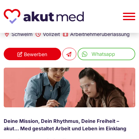
akut... Medizinische Personallogistik GmbH
Heilerziehungspfleger (m/w/d)
Schwelm
Vollzeit
Arbeitnehmerüberlassung
Whatsapp
Bewerben
Deine Mission, Dein Rhythmus, Deine Freiheit –
akut... Med gestaltet Arbeit und Leben im Einklang