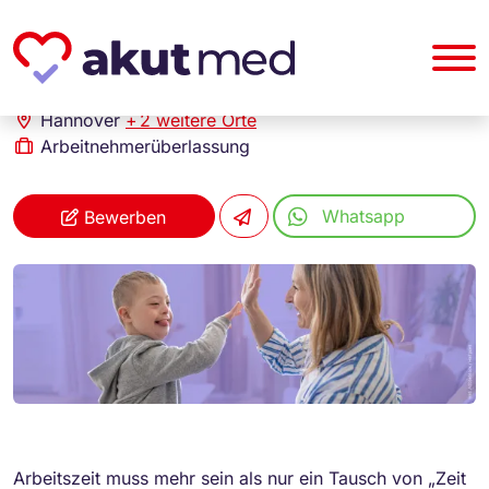
akut... Medizinische Personallogistik GmbH
Heilerziehungspfleger (m/w/d)
Hannover
+
2 weitere Orte
Arbeitnehmerüberlassung
Whatsapp
Bewerben
Arbeitszeit muss mehr sein als nur ein Tausch von „Zeit