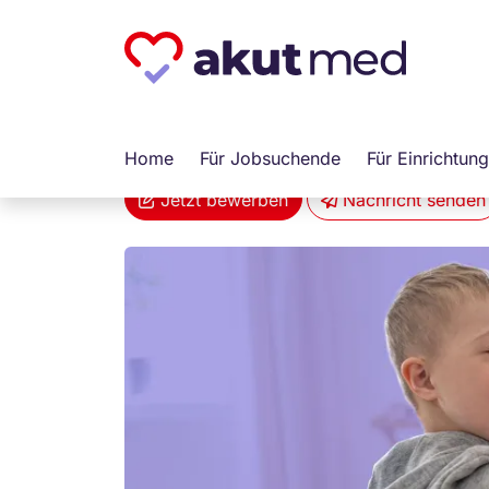
akut... Medizinische Personallogistik Gmb
Heilerziehungspfle
Schwanewede
Arbeitnehmerüberlass
Home
Für Jobsuchende
Für Einrichtun
Jetzt bewerben
Nachricht senden