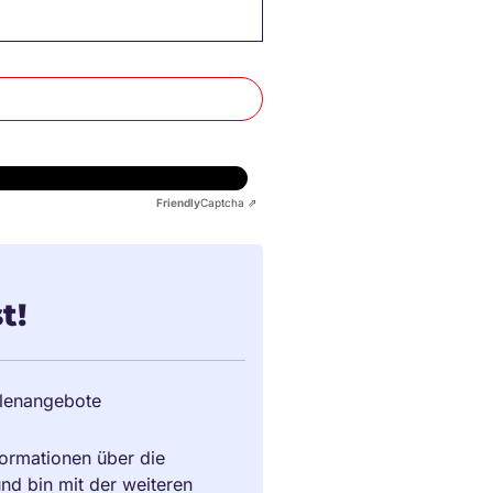
Friendly
Captcha ⇗
t!
llenangebote
ormationen über die
und bin mit der weiteren