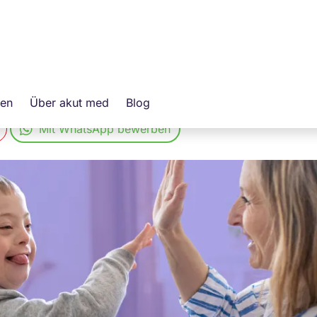
H
ger (m/w/d)
ung
gen
Über akut med
Blog
Mit WhatsApp bewerben