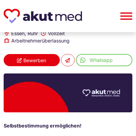
akut... Medizinische Personallogistik GmbH
Heilerziehungspfleger (m/w/d)
Essen, Ruhr
Vollzeit
Arbeitnehmerüberlassung
Whatsapp
Bewerben
Selbstbestimmung ermöglichen!