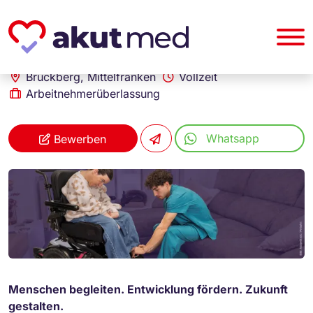
akut... Medizinische Personallogistik GmbH
Heilerziehungspfleger (m/w/d)
Bruckberg, Mittelfranken
Vollzeit
Arbeitnehmerüberlassung
Whatsapp
Bewerben
Menschen begleiten. Entwicklung fördern. Zukunft
gestalten.