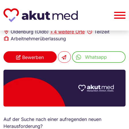
akut... Medizinische Personallogistik GmbH
Kinderpfleger (m/w/d)
Oldenburg (Oldb)
+
4 weitere Orte
Teilzeit
Arbeitnehmerüberlassung
Whatsapp
Bewerben
Auf der Suche nach einer aufregenden neuen
Herausforderung?