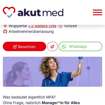
akut... Medizinische Personallogistik GmbH
MFA (m/w/d)
Wuppertal
+
2 weitere Orte
Vollzeit
Arbeitnehmerüberlassung
Whatsapp
Bewerben
Was bedeutet eigentlich MFA?
Ohne Frage, natürlich
Manager*in für Alles