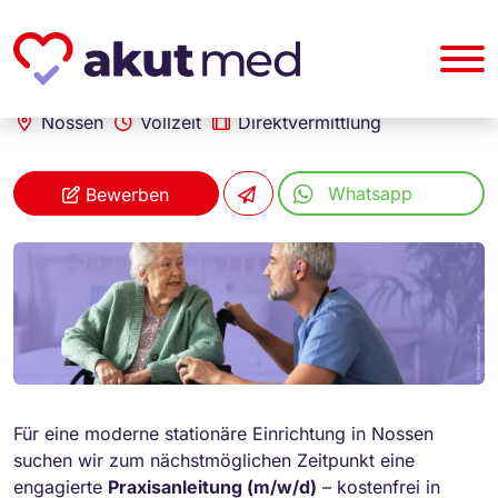
akut... Medizinische Personallogistik GmbH
Praxisanleiter (m/w/d)
Nossen
Vollzeit
Direktvermittlung
Whatsapp
Bewerben
Für eine moderne stationäre Einrichtung in Nossen
suchen wir zum nächstmöglichen Zeitpunkt eine
engagierte
Praxisanleitung (m/w/d)
– kostenfrei in